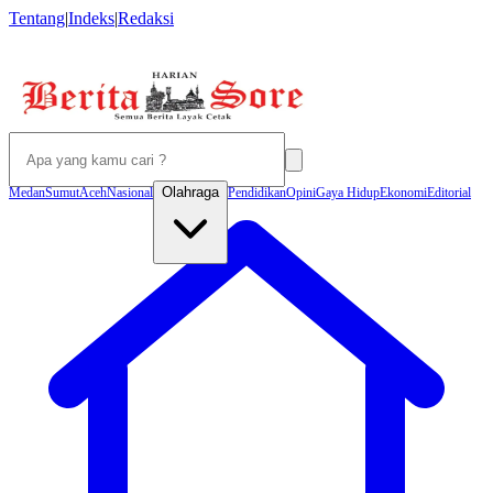
Tentang
|
Indeks
|
Redaksi
Olahraga
Medan
Sumut
Aceh
Nasional
Pendidikan
Opini
Gaya Hidup
Ekonomi
Editorial