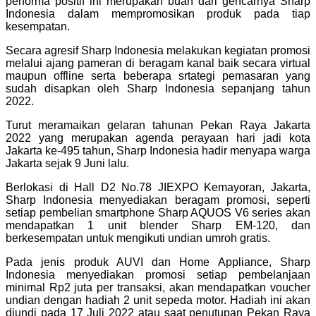
performa positif ini merupakan buah dari gencarnya Sharp
Indonesia dalam mempromosikan produk pada tiap
kesempatan.
Secara agresif Sharp Indonesia melakukan kegiatan promosi
melalui ajang pameran di beragam kanal baik secara virtual
maupun offline serta beberapa srtategi pemasaran yang
sudah disapkan oleh Sharp Indonesia sepanjang tahun
2022.
Turut meramaikan gelaran tahunan Pekan Raya Jakarta
2022 yang merupakan agenda perayaan hari jadi kota
Jakarta ke-495 tahun, Sharp Indonesia hadir menyapa warga
Jakarta sejak 9 Juni lalu.
Berlokasi di Hall D2 No.78 JIEXPO Kemayoran, Jakarta,
Sharp Indonesia menyediakan beragam promosi, seperti
setiap pembelian smartphone Sharp AQUOS V6 series akan
mendapatkan 1 unit blender Sharp EM-120, dan
berkesempatan untuk mengikuti undian umroh gratis.
Pada jenis produk AUVI dan Home Appliance, Sharp
Indonesia menyediakan promosi setiap pembelanjaan
minimal Rp2 juta per transaksi, akan mendapatkan voucher
undian dengan hadiah 2 unit sepeda motor. Hadiah ini akan
diundi pada 17 Juli 2022 atau saat penutupan Pekan Raya