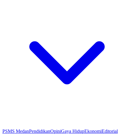
PSMS Medan
Pendidikan
Opini
Gaya Hidup
Ekonomi
Editorial