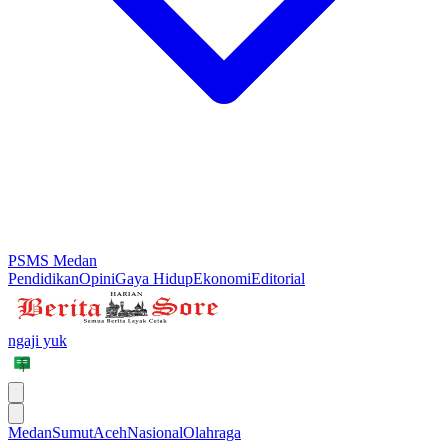
PSMS Medan
Pendidikan
Opini
Gaya Hidup
Ekonomi
Editorial
ngaji yuk
Medan
Sumut
Aceh
Nasional
Olahraga