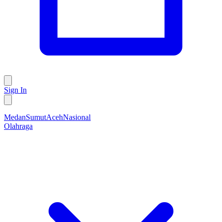
Sign In
Medan
Sumut
Aceh
Nasional
Olahraga