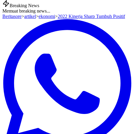
Breaking News
Memuat breaking news...
Beritasore
>
artikel
>
ekonomi
>
2022 Kinerja Sharp Tumbuh Positif