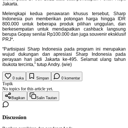
Jakarta.
Melengkapi kedua penawaran khusus tersebut, Sharp
Indonesia pun memberikan potongan harga hingga IDR
800.000 untuk beberapa produk pilihan unggulan, dan
berkesempatan untuk mendapatkan cashback langsung
berupa Gopay senilai Rp100.000 dan juga souvenir eksklusif
PRJ*.
“Partisipasi Sharp Indonesia pada program ini merupakan
wujud dukungan dan apresiasi Sharp Indonesia pada
perayaan hari jadi Jakarta ke-495. Selamat ulang tahun
ibukota tercinta,” tutup Andry. (wie)
0
suka
Simpan
0
komentar
Topik
No topics for this article yet.
Bagikan
Salin Tautan
Discussion