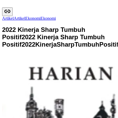
Artikel
A
r
t
i
k
e
l
Ekonomi
E
k
o
n
o
m
i
2022 Kinerja Sharp Tumbuh
Positif
2022 Kinerja Sharp Tumbuh
Positif
2
0
2
2
K
i
n
e
r
j
a
S
h
a
r
p
T
u
m
b
u
h
P
o
s
i
t
i