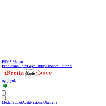
PSMS Medan
Pendidikan
Opini
Gaya Hidup
Ekonomi
Editorial
ngaji yuk
Medan
Sumut
Aceh
Nasional
Olahraga