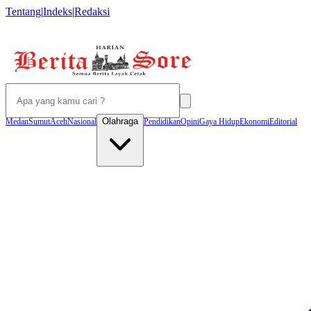
Tentang
|
Indeks
|
Redaksi
Olahraga
Medan
Sumut
Aceh
Nasional
Pendidikan
Opini
Gaya Hidup
Ekonomi
Editorial