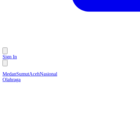
Sign In
Medan
Sumut
Aceh
Nasional
Olahraga