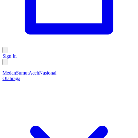
Sign In
Medan
Sumut
Aceh
Nasional
Olahraga