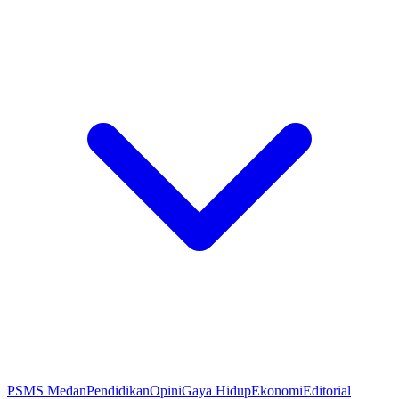
PSMS Medan
Pendidikan
Opini
Gaya Hidup
Ekonomi
Editorial