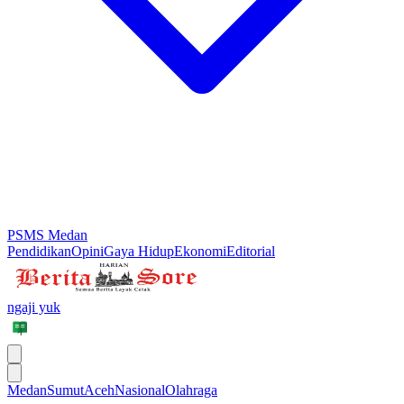
PSMS Medan
Pendidikan
Opini
Gaya Hidup
Ekonomi
Editorial
ngaji yuk
Medan
Sumut
Aceh
Nasional
Olahraga