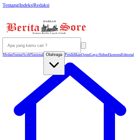
Tentang
|
Indeks
|
Redaksi
Olahraga
Medan
Sumut
Aceh
Nasional
Pendidikan
Opini
Gaya Hidup
Ekonomi
Editorial