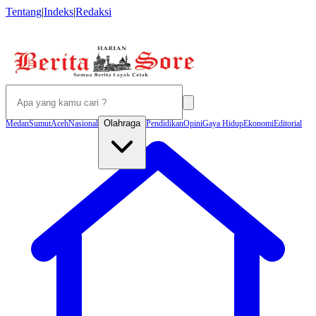
Tentang
|
Indeks
|
Redaksi
Olahraga
Medan
Sumut
Aceh
Nasional
Pendidikan
Opini
Gaya Hidup
Ekonomi
Editorial