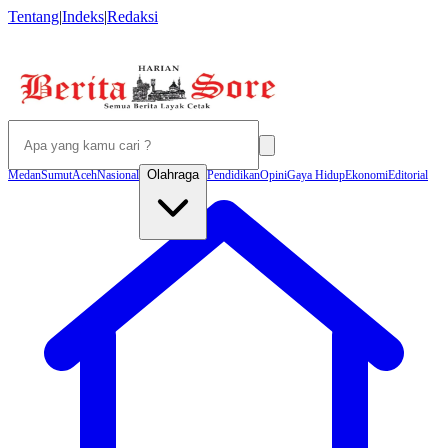
Tentang
|
Indeks
|
Redaksi
Olahraga
Medan
Sumut
Aceh
Nasional
Pendidikan
Opini
Gaya Hidup
Ekonomi
Editorial