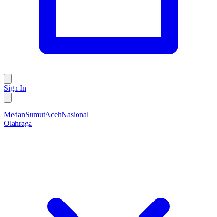
Sign In
Medan
Sumut
Aceh
Nasional
Olahraga