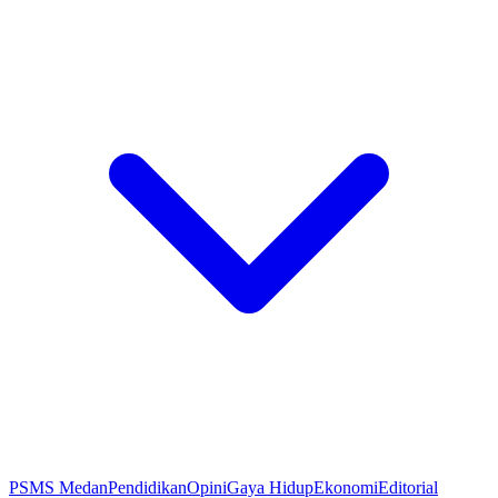
PSMS Medan
Pendidikan
Opini
Gaya Hidup
Ekonomi
Editorial