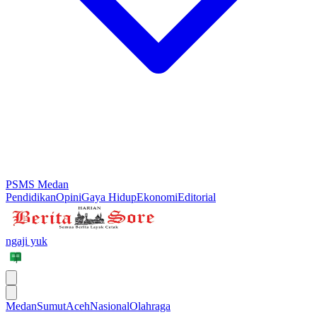
PSMS Medan
Pendidikan
Opini
Gaya Hidup
Ekonomi
Editorial
ngaji yuk
Medan
Sumut
Aceh
Nasional
Olahraga