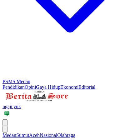
PSMS Medan
Pendidikan
Opini
Gaya Hidup
Ekonomi
Editorial
ngaji yuk
Medan
Sumut
Aceh
Nasional
Olahraga