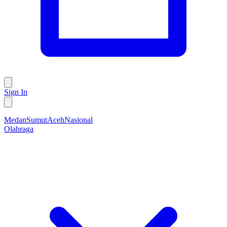
Sign In
Medan
Sumut
Aceh
Nasional
Olahraga