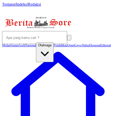
Tentang
|
Indeks
|
Redaksi
Olahraga
Medan
Sumut
Aceh
Nasional
Pendidikan
Opini
Gaya Hidup
Ekonomi
Editorial