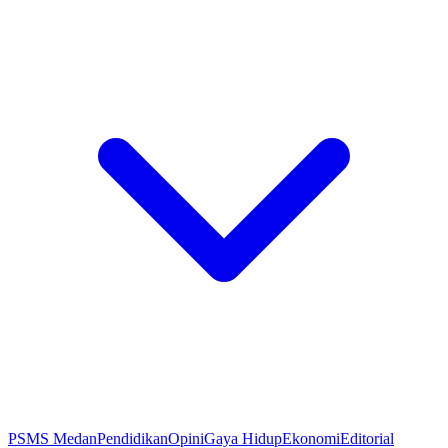
PSMS Medan
Pendidikan
Opini
Gaya Hidup
Ekonomi
Editorial