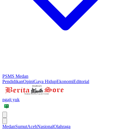
PSMS Medan
Pendidikan
Opini
Gaya Hidup
Ekonomi
Editorial
ngaji yuk
Medan
Sumut
Aceh
Nasional
Olahraga