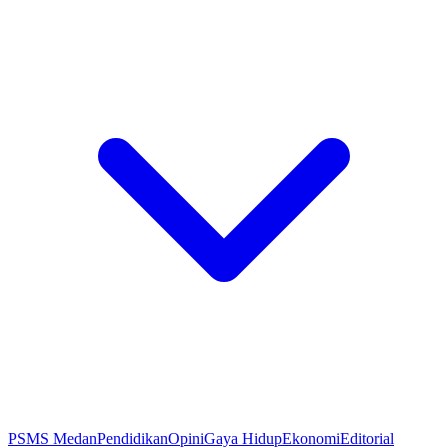
PSMS Medan
Pendidikan
Opini
Gaya Hidup
Ekonomi
Editorial