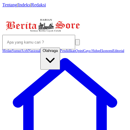
Tentang
|
Indeks
|
Redaksi
Olahraga
Medan
Sumut
Aceh
Nasional
Pendidikan
Opini
Gaya Hidup
Ekonomi
Editorial