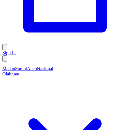
Sign In
Medan
Sumut
Aceh
Nasional
Olahraga