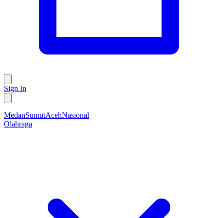
Sign In
Medan
Sumut
Aceh
Nasional
Olahraga