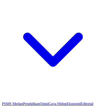
PSMS Medan
Pendidikan
Opini
Gaya Hidup
Ekonomi
Editorial