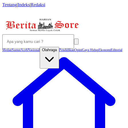
Tentang
|
Indeks
|
Redaksi
Olahraga
Medan
Sumut
Aceh
Nasional
Pendidikan
Opini
Gaya Hidup
Ekonomi
Editorial