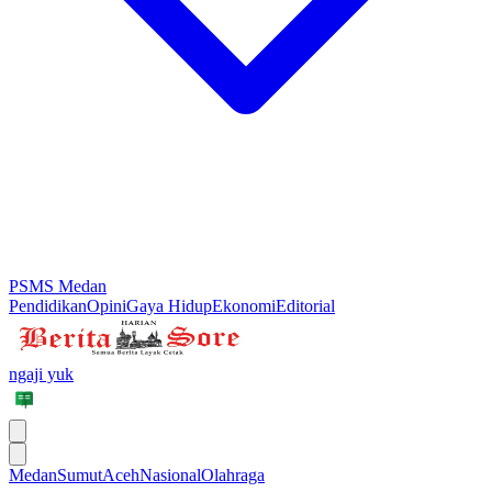
PSMS Medan
Pendidikan
Opini
Gaya Hidup
Ekonomi
Editorial
ngaji yuk
Medan
Sumut
Aceh
Nasional
Olahraga