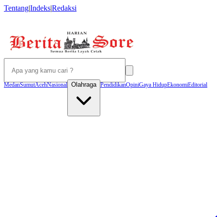
Tentang
|
Indeks
|
Redaksi
Olahraga
Medan
Sumut
Aceh
Nasional
Pendidikan
Opini
Gaya Hidup
Ekonomi
Editorial