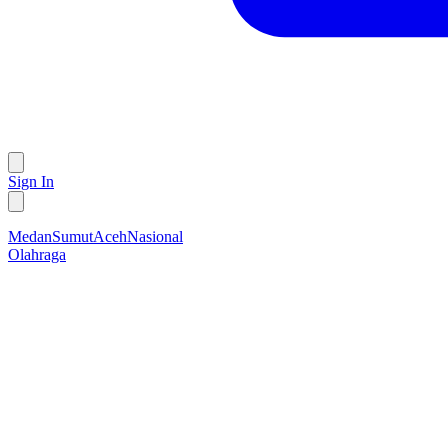
Sign In
Medan
Sumut
Aceh
Nasional
Olahraga