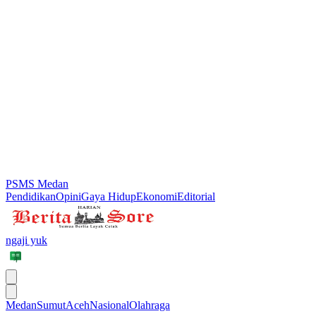
PSMS Medan
Pendidikan
Opini
Gaya Hidup
Ekonomi
Editorial
ngaji yuk
Medan
Sumut
Aceh
Nasional
Olahraga