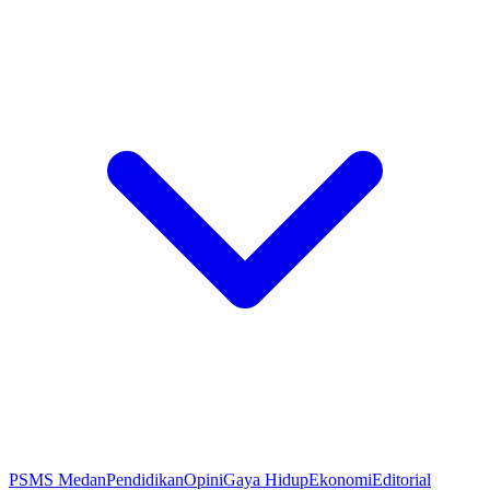
PSMS Medan
Pendidikan
Opini
Gaya Hidup
Ekonomi
Editorial