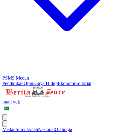
PSMS Medan
Pendidikan
Opini
Gaya Hidup
Ekonomi
Editorial
ngaji yuk
Medan
Sumut
Aceh
Nasional
Olahraga