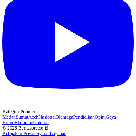
Kategori Populer
Medan
Sumut
Aceh
Nasional
Olahraga
Pendidikan
Opini
Gaya
Hidup
Ekonomi
Editorial
© 2026 Beritasore.co.id
Kebijakan Privasi
Syarat Layanan