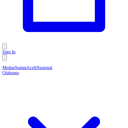
Sign In
Medan
Sumut
Aceh
Nasional
Olahraga