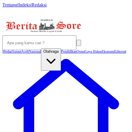
Tentang
|
Indeks
|
Redaksi
Olahraga
Medan
Sumut
Aceh
Nasional
Pendidikan
Opini
Gaya Hidup
Ekonomi
Editorial