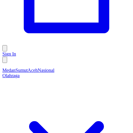
Sign In
Medan
Sumut
Aceh
Nasional
Olahraga