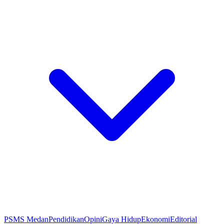
PSMS Medan
Pendidikan
Opini
Gaya Hidup
Ekonomi
Editorial