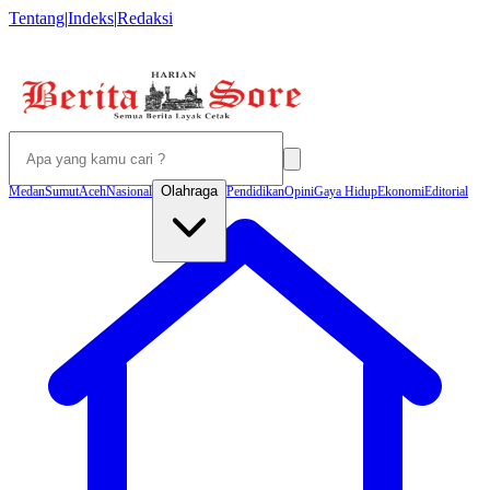
Tentang
|
Indeks
|
Redaksi
Olahraga
Medan
Sumut
Aceh
Nasional
Pendidikan
Opini
Gaya Hidup
Ekonomi
Editorial