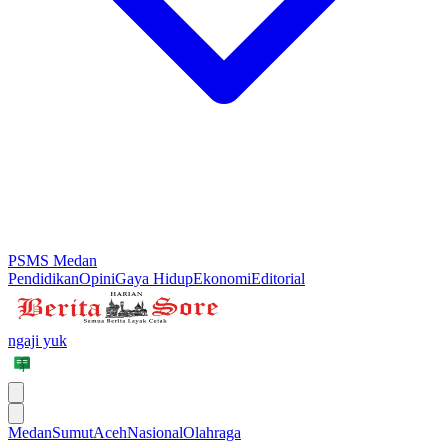
PSMS Medan
Pendidikan
Opini
Gaya Hidup
Ekonomi
Editorial
ngaji yuk
Medan
Sumut
Aceh
Nasional
Olahraga