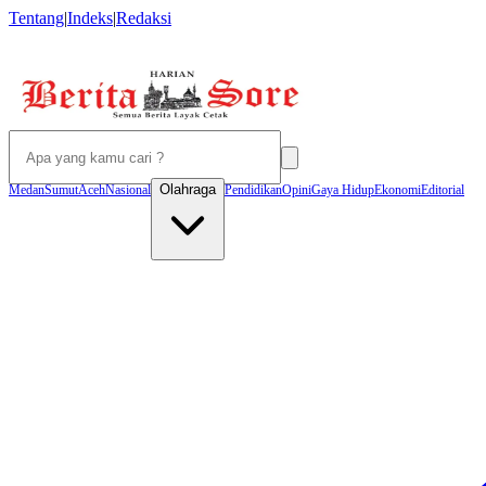
Tentang
|
Indeks
|
Redaksi
Olahraga
Medan
Sumut
Aceh
Nasional
Pendidikan
Opini
Gaya Hidup
Ekonomi
Editorial