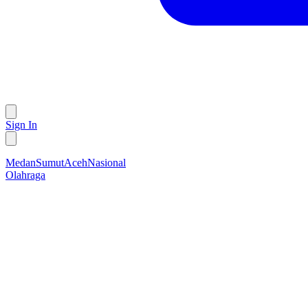
Sign In
Medan
Sumut
Aceh
Nasional
Olahraga