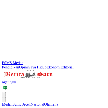
PSMS Medan
Pendidikan
Opini
Gaya Hidup
Ekonomi
Editorial
ngaji yuk
Medan
Sumut
Aceh
Nasional
Olahraga