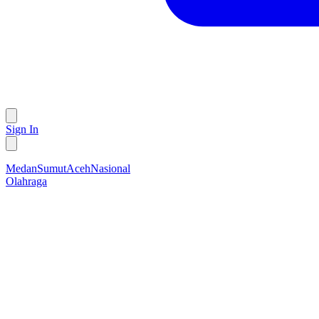
Sign In
Medan
Sumut
Aceh
Nasional
Olahraga