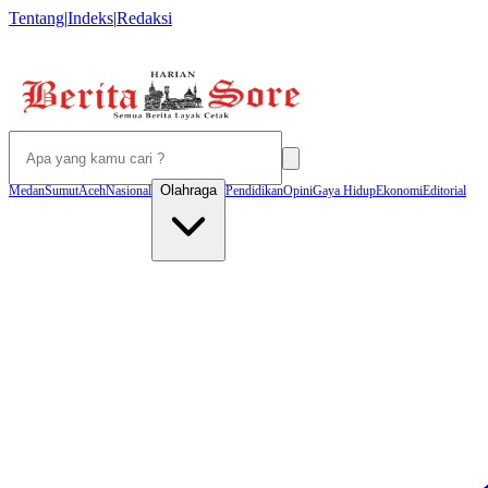
Tentang
|
Indeks
|
Redaksi
Olahraga
Medan
Sumut
Aceh
Nasional
Pendidikan
Opini
Gaya Hidup
Ekonomi
Editorial