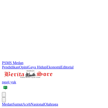
PSMS Medan
Pendidikan
Opini
Gaya Hidup
Ekonomi
Editorial
ngaji yuk
Medan
Sumut
Aceh
Nasional
Olahraga