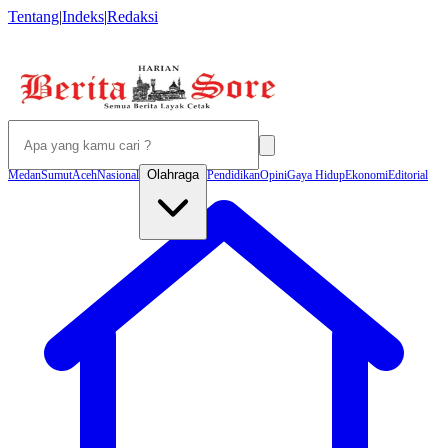
Tentang
|
Indeks
|
Redaksi
Olahraga
Medan
Sumut
Aceh
Nasional
Pendidikan
Opini
Gaya Hidup
Ekonomi
Editorial