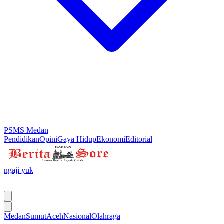
PSMS Medan
Pendidikan
Opini
Gaya Hidup
Ekonomi
Editorial
ngaji yuk
Medan
Sumut
Aceh
Nasional
Olahraga