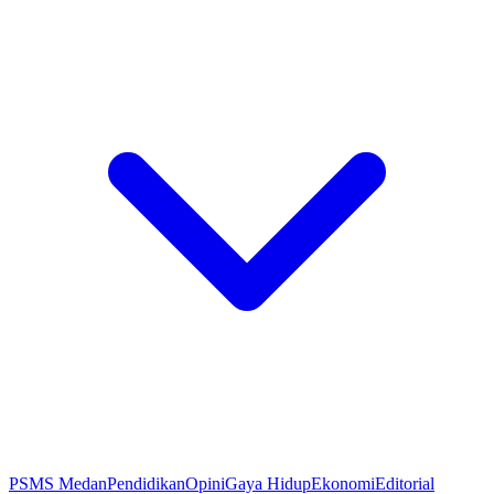
PSMS Medan
Pendidikan
Opini
Gaya Hidup
Ekonomi
Editorial