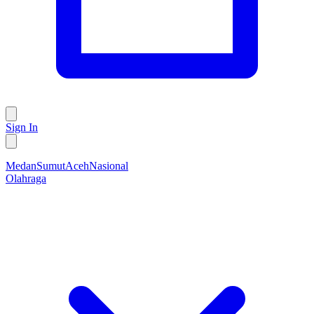
Sign In
Medan
Sumut
Aceh
Nasional
Olahraga