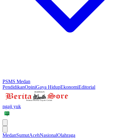
PSMS Medan
Pendidikan
Opini
Gaya Hidup
Ekonomi
Editorial
ngaji yuk
Medan
Sumut
Aceh
Nasional
Olahraga