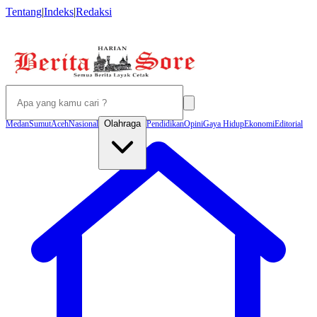
Tentang
|
Indeks
|
Redaksi
Olahraga
Medan
Sumut
Aceh
Nasional
Pendidikan
Opini
Gaya Hidup
Ekonomi
Editorial