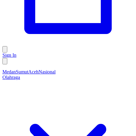
Sign In
Medan
Sumut
Aceh
Nasional
Olahraga