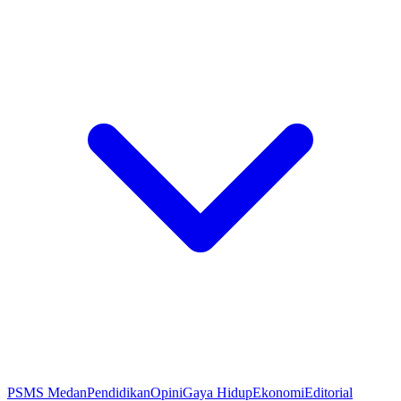
PSMS Medan
Pendidikan
Opini
Gaya Hidup
Ekonomi
Editorial