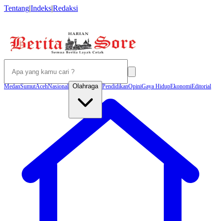
Tentang
|
Indeks
|
Redaksi
Olahraga
Medan
Sumut
Aceh
Nasional
Pendidikan
Opini
Gaya Hidup
Ekonomi
Editorial