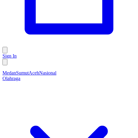
Sign In
Medan
Sumut
Aceh
Nasional
Olahraga