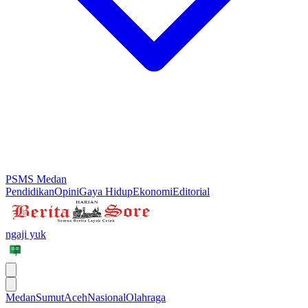
PSMS Medan
Pendidikan
Opini
Gaya Hidup
Ekonomi
Editorial
ngaji yuk
Medan
Sumut
Aceh
Nasional
Olahraga