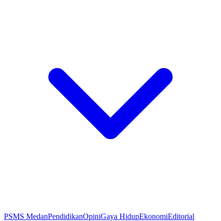
PSMS Medan
Pendidikan
Opini
Gaya Hidup
Ekonomi
Editorial