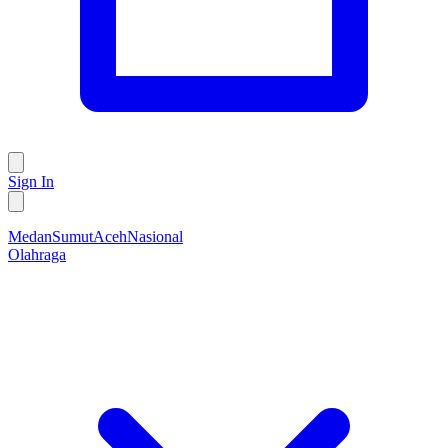
Sign In
Medan
Sumut
Aceh
Nasional
Olahraga