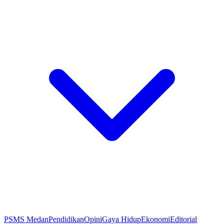
PSMS Medan
Pendidikan
Opini
Gaya Hidup
Ekonomi
Editorial