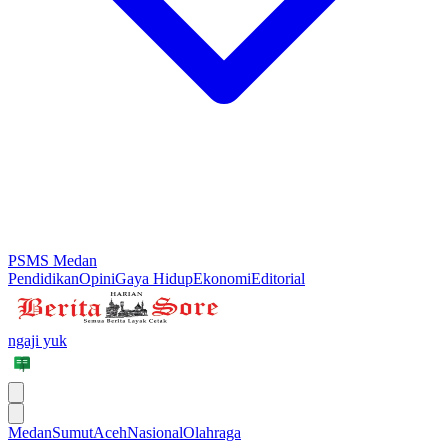
PSMS Medan
Pendidikan
Opini
Gaya Hidup
Ekonomi
Editorial
ngaji yuk
Medan
Sumut
Aceh
Nasional
Olahraga