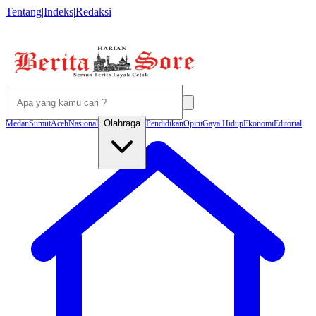
Tentang
|
Indeks
|
Redaksi
Olahraga
Medan
Sumut
Aceh
Nasional
Pendidikan
Opini
Gaya Hidup
Ekonomi
Editorial