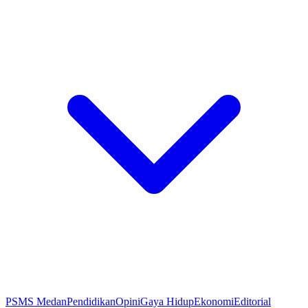
PSMS Medan
Pendidikan
Opini
Gaya Hidup
Ekonomi
Editorial