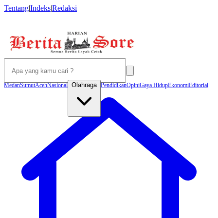
Tentang
|
Indeks
|
Redaksi
Olahraga
Medan
Sumut
Aceh
Nasional
Pendidikan
Opini
Gaya Hidup
Ekonomi
Editorial