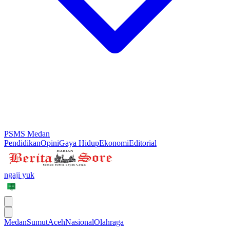
PSMS Medan
Pendidikan
Opini
Gaya Hidup
Ekonomi
Editorial
ngaji yuk
Medan
Sumut
Aceh
Nasional
Olahraga