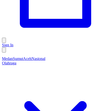
Sign In
Medan
Sumut
Aceh
Nasional
Olahraga