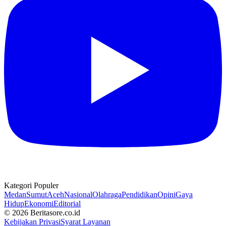
Kategori Populer
Medan
Sumut
Aceh
Nasional
Olahraga
Pendidikan
Opini
Gaya
Hidup
Ekonomi
Editorial
© 2026 Beritasore.co.id
Kebijakan Privasi
Syarat Layanan