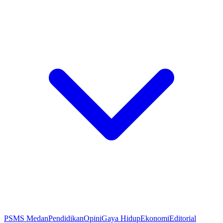
PSMS Medan
Pendidikan
Opini
Gaya Hidup
Ekonomi
Editorial