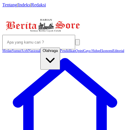
Tentang
|
Indeks
|
Redaksi
Olahraga
Medan
Sumut
Aceh
Nasional
Pendidikan
Opini
Gaya Hidup
Ekonomi
Editorial