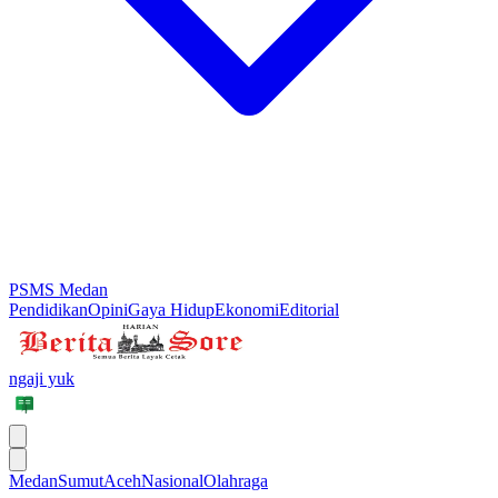
PSMS Medan
Pendidikan
Opini
Gaya Hidup
Ekonomi
Editorial
ngaji yuk
Medan
Sumut
Aceh
Nasional
Olahraga