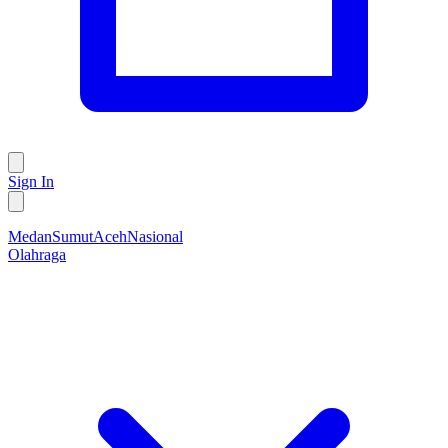
Sign In
Medan
Sumut
Aceh
Nasional
Olahraga