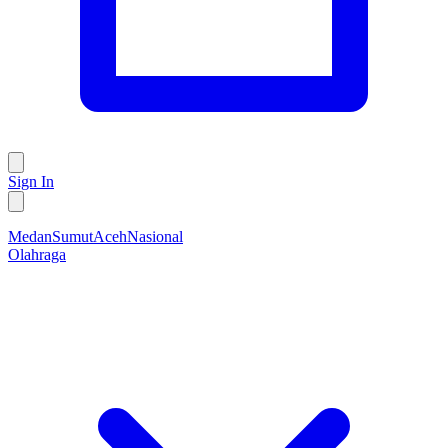
Sign In
Medan
Sumut
Aceh
Nasional
Olahraga