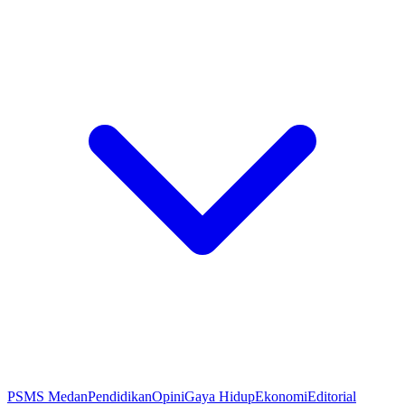
PSMS Medan
Pendidikan
Opini
Gaya Hidup
Ekonomi
Editorial