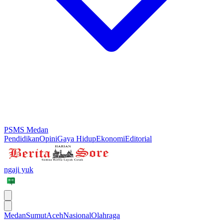
PSMS Medan
Pendidikan
Opini
Gaya Hidup
Ekonomi
Editorial
ngaji yuk
Medan
Sumut
Aceh
Nasional
Olahraga