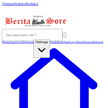
Tentang
|
Indeks
|
Redaksi
Olahraga
Medan
Sumut
Aceh
Nasional
Pendidikan
Opini
Gaya Hidup
Ekonomi
Editorial