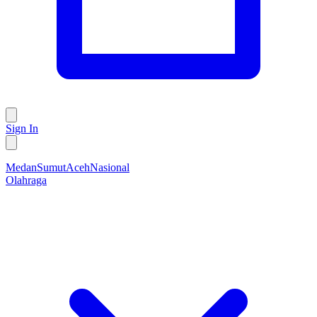
Sign In
Medan
Sumut
Aceh
Nasional
Olahraga