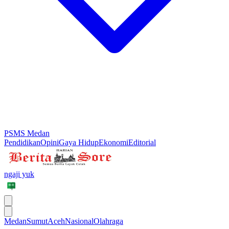
PSMS Medan
Pendidikan
Opini
Gaya Hidup
Ekonomi
Editorial
ngaji yuk
Medan
Sumut
Aceh
Nasional
Olahraga