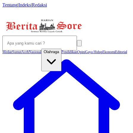
Tentang
|
Indeks
|
Redaksi
Olahraga
Medan
Sumut
Aceh
Nasional
Pendidikan
Opini
Gaya Hidup
Ekonomi
Editorial