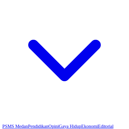
PSMS Medan
Pendidikan
Opini
Gaya Hidup
Ekonomi
Editorial