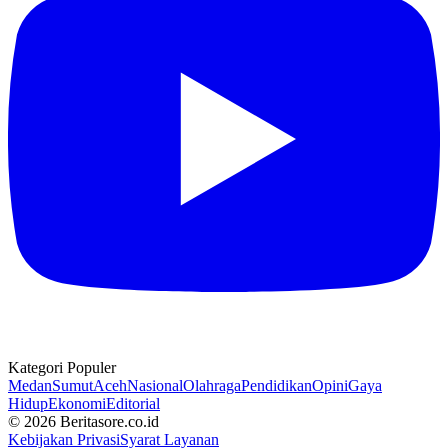
Kategori Populer
Medan
Sumut
Aceh
Nasional
Olahraga
Pendidikan
Opini
Gaya
Hidup
Ekonomi
Editorial
© 2026 Beritasore.co.id
Kebijakan Privasi
Syarat Layanan