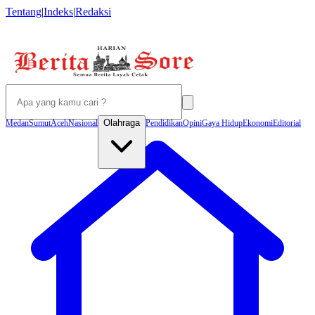
Tentang
|
Indeks
|
Redaksi
Olahraga
Medan
Sumut
Aceh
Nasional
Pendidikan
Opini
Gaya Hidup
Ekonomi
Editorial