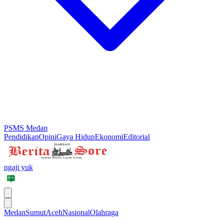
PSMS Medan
Pendidikan
Opini
Gaya Hidup
Ekonomi
Editorial
ngaji yuk
Medan
Sumut
Aceh
Nasional
Olahraga