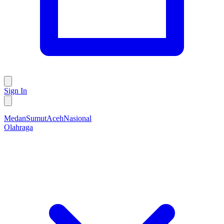
Sign In
Medan
Sumut
Aceh
Nasional
Olahraga