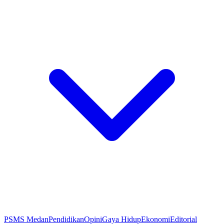
PSMS Medan
Pendidikan
Opini
Gaya Hidup
Ekonomi
Editorial