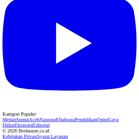
Kategori Populer
Medan
Sumut
Aceh
Nasional
Olahraga
Pendidikan
Opini
Gaya
Hidup
Ekonomi
Editorial
© 2026 Beritasore.co.id
Kebijakan Privasi
Syarat Layanan