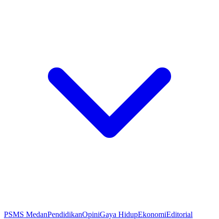
PSMS Medan
Pendidikan
Opini
Gaya Hidup
Ekonomi
Editorial