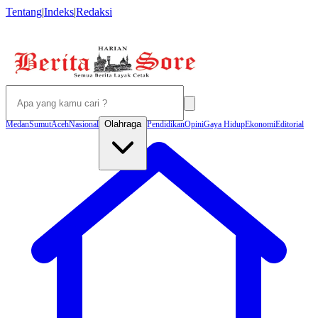
Tentang
|
Indeks
|
Redaksi
Olahraga
Medan
Sumut
Aceh
Nasional
Pendidikan
Opini
Gaya Hidup
Ekonomi
Editorial