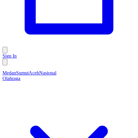
Sign In
Medan
Sumut
Aceh
Nasional
Olahraga