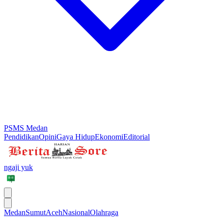
PSMS Medan
Pendidikan
Opini
Gaya Hidup
Ekonomi
Editorial
ngaji yuk
Medan
Sumut
Aceh
Nasional
Olahraga