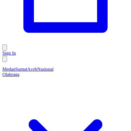
Sign In
Medan
Sumut
Aceh
Nasional
Olahraga