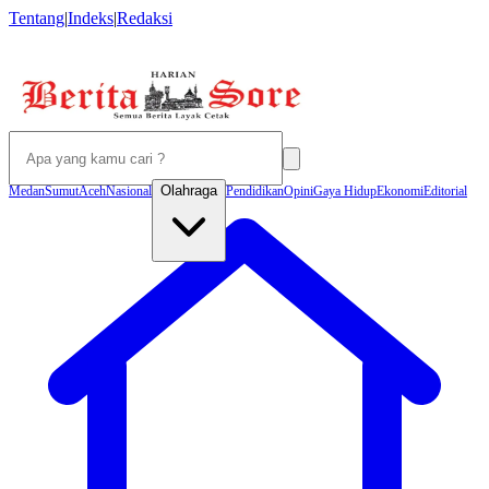
Tentang
|
Indeks
|
Redaksi
Olahraga
Medan
Sumut
Aceh
Nasional
Pendidikan
Opini
Gaya Hidup
Ekonomi
Editorial