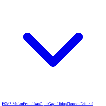
PSMS Medan
Pendidikan
Opini
Gaya Hidup
Ekonomi
Editorial