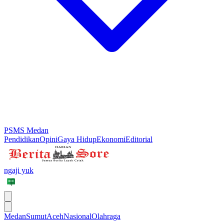
PSMS Medan
Pendidikan
Opini
Gaya Hidup
Ekonomi
Editorial
ngaji yuk
Medan
Sumut
Aceh
Nasional
Olahraga