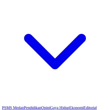
PSMS Medan
Pendidikan
Opini
Gaya Hidup
Ekonomi
Editorial