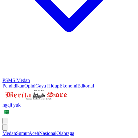
PSMS Medan
Pendidikan
Opini
Gaya Hidup
Ekonomi
Editorial
ngaji yuk
Medan
Sumut
Aceh
Nasional
Olahraga