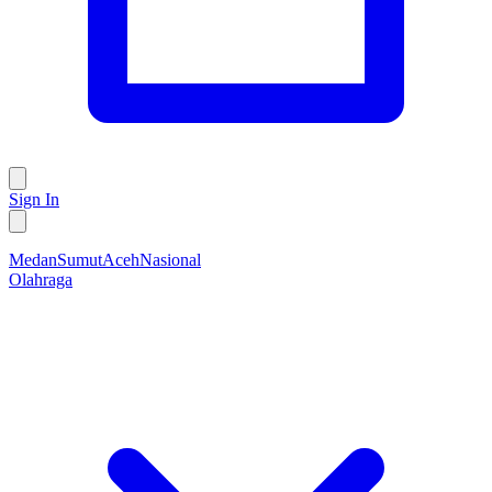
Sign In
Medan
Sumut
Aceh
Nasional
Olahraga