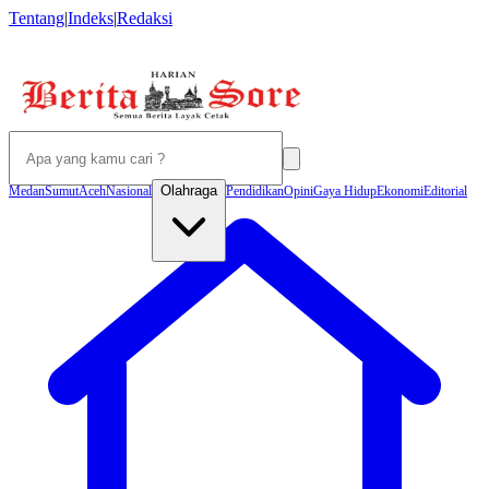
Tentang
|
Indeks
|
Redaksi
Olahraga
Medan
Sumut
Aceh
Nasional
Pendidikan
Opini
Gaya Hidup
Ekonomi
Editorial