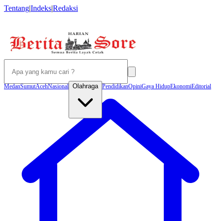
Tentang
|
Indeks
|
Redaksi
Olahraga
Medan
Sumut
Aceh
Nasional
Pendidikan
Opini
Gaya Hidup
Ekonomi
Editorial