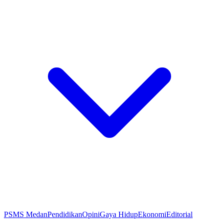
PSMS Medan
Pendidikan
Opini
Gaya Hidup
Ekonomi
Editorial