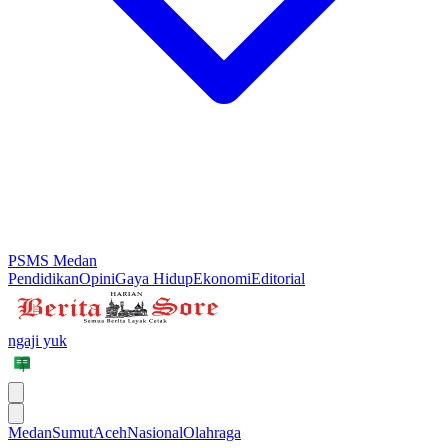
PSMS Medan
Pendidikan
Opini
Gaya Hidup
Ekonomi
Editorial
ngaji yuk
Medan
Sumut
Aceh
Nasional
Olahraga