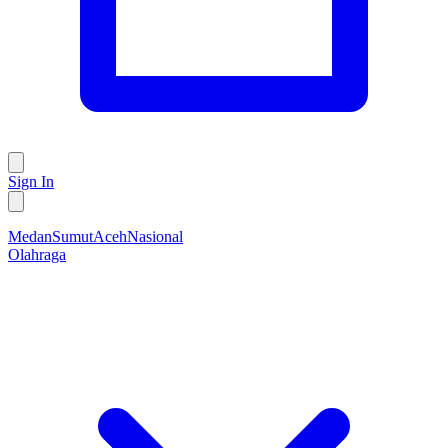
Sign In
Medan
Sumut
Aceh
Nasional
Olahraga