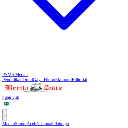
PSMS Medan
Pendidikan
Opini
Gaya Hidup
Ekonomi
Editorial
ngaji yuk
Medan
Sumut
Aceh
Nasional
Olahraga