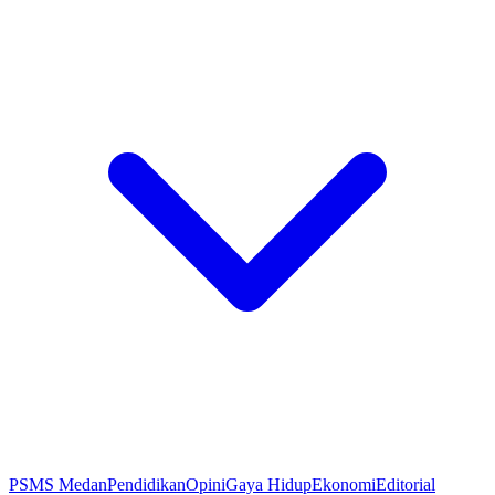
PSMS Medan
Pendidikan
Opini
Gaya Hidup
Ekonomi
Editorial