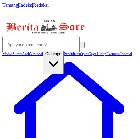
Tentang
|
Indeks
|
Redaksi
Olahraga
Medan
Sumut
Aceh
Nasional
Pendidikan
Opini
Gaya Hidup
Ekonomi
Editorial