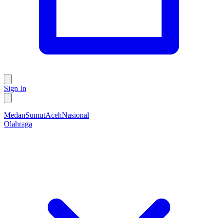
Sign In
Medan
Sumut
Aceh
Nasional
Olahraga