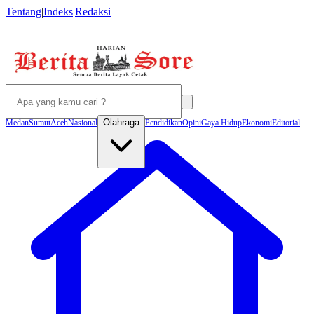
Tentang
|
Indeks
|
Redaksi
Olahraga
Medan
Sumut
Aceh
Nasional
Pendidikan
Opini
Gaya Hidup
Ekonomi
Editorial