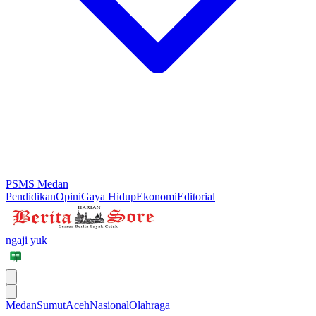
PSMS Medan
Pendidikan
Opini
Gaya Hidup
Ekonomi
Editorial
ngaji yuk
Medan
Sumut
Aceh
Nasional
Olahraga