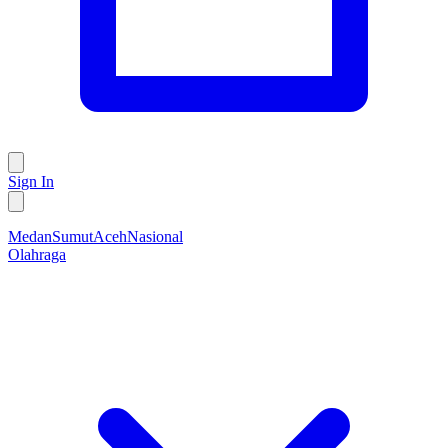
Sign In
Medan
Sumut
Aceh
Nasional
Olahraga