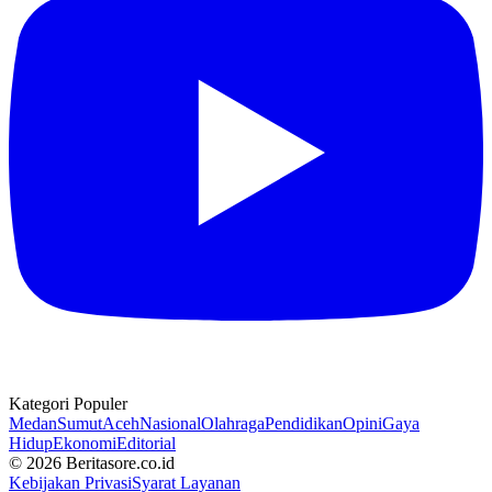
Kategori Populer
Medan
Sumut
Aceh
Nasional
Olahraga
Pendidikan
Opini
Gaya
Hidup
Ekonomi
Editorial
© 2026 Beritasore.co.id
Kebijakan Privasi
Syarat Layanan