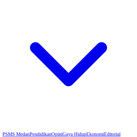
PSMS Medan
Pendidikan
Opini
Gaya Hidup
Ekonomi
Editorial