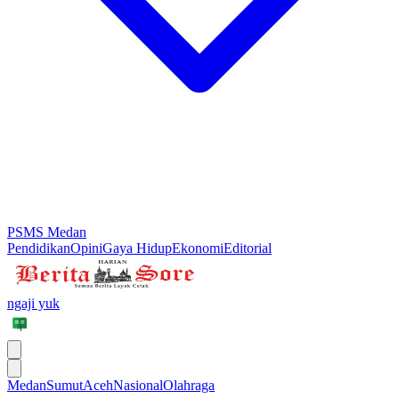
PSMS Medan
Pendidikan
Opini
Gaya Hidup
Ekonomi
Editorial
ngaji yuk
Medan
Sumut
Aceh
Nasional
Olahraga