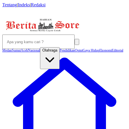
Tentang
|
Indeks
|
Redaksi
Olahraga
Medan
Sumut
Aceh
Nasional
Pendidikan
Opini
Gaya Hidup
Ekonomi
Editorial