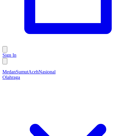
Sign In
Medan
Sumut
Aceh
Nasional
Olahraga