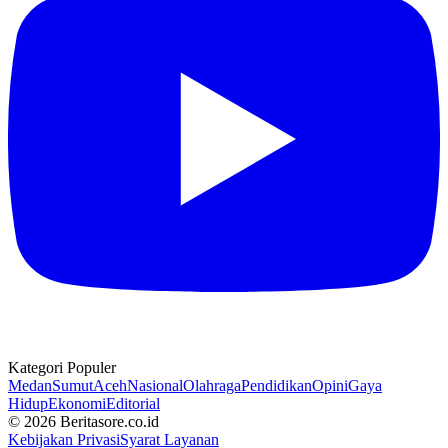
Kategori Populer
Medan
Sumut
Aceh
Nasional
Olahraga
Pendidikan
Opini
Gaya
Hidup
Ekonomi
Editorial
© 2026 Beritasore.co.id
Kebijakan Privasi
Syarat Layanan