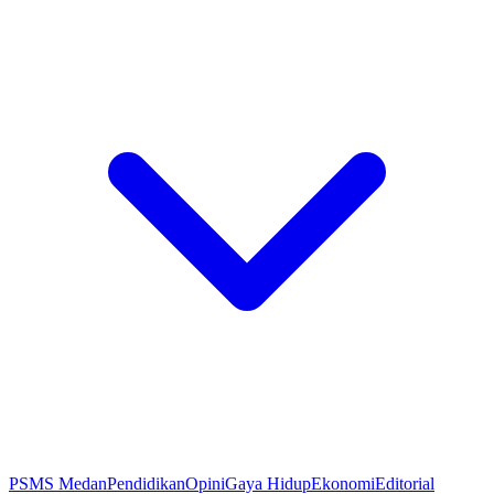
PSMS Medan
Pendidikan
Opini
Gaya Hidup
Ekonomi
Editorial