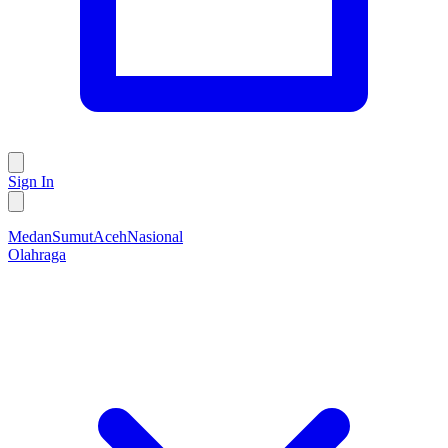
Sign In
Medan
Sumut
Aceh
Nasional
Olahraga