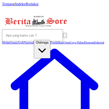
Tentang
|
Indeks
|
Redaksi
Olahraga
Medan
Sumut
Aceh
Nasional
Pendidikan
Opini
Gaya Hidup
Ekonomi
Editorial