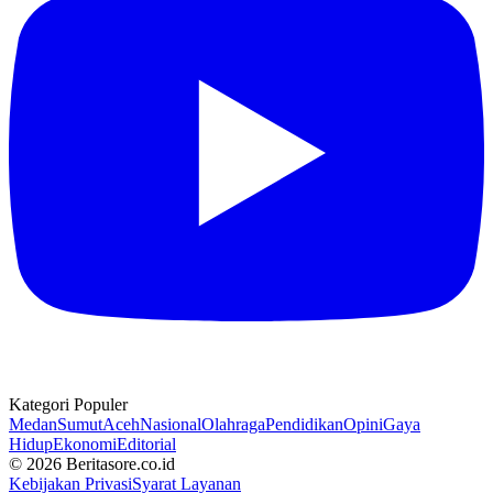
Kategori Populer
Medan
Sumut
Aceh
Nasional
Olahraga
Pendidikan
Opini
Gaya
Hidup
Ekonomi
Editorial
© 2026 Beritasore.co.id
Kebijakan Privasi
Syarat Layanan