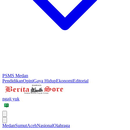
PSMS Medan
Pendidikan
Opini
Gaya Hidup
Ekonomi
Editorial
ngaji yuk
Medan
Sumut
Aceh
Nasional
Olahraga