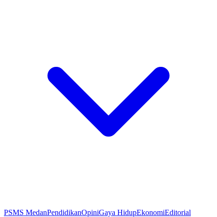
PSMS Medan
Pendidikan
Opini
Gaya Hidup
Ekonomi
Editorial