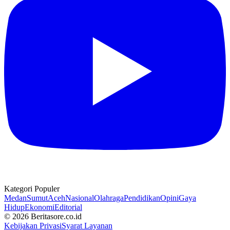
Kategori Populer
Medan
Sumut
Aceh
Nasional
Olahraga
Pendidikan
Opini
Gaya
Hidup
Ekonomi
Editorial
© 2026 Beritasore.co.id
Kebijakan Privasi
Syarat Layanan