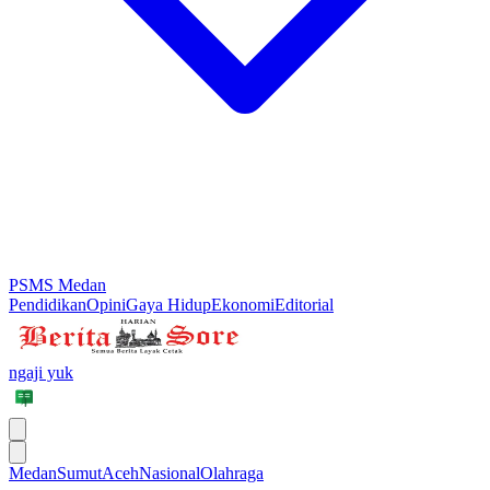
PSMS Medan
Pendidikan
Opini
Gaya Hidup
Ekonomi
Editorial
ngaji yuk
Medan
Sumut
Aceh
Nasional
Olahraga