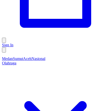
Sign In
Medan
Sumut
Aceh
Nasional
Olahraga