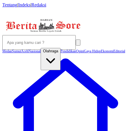
Tentang
|
Indeks
|
Redaksi
Olahraga
Medan
Sumut
Aceh
Nasional
Pendidikan
Opini
Gaya Hidup
Ekonomi
Editorial