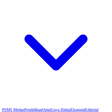
PSMS Medan
Pendidikan
Opini
Gaya Hidup
Ekonomi
Editorial