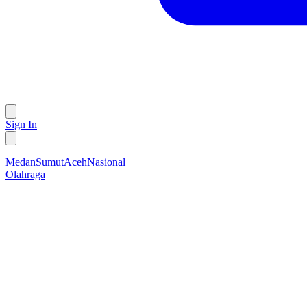
Sign In
Medan
Sumut
Aceh
Nasional
Olahraga