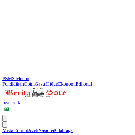
PSMS Medan
Pendidikan
Opini
Gaya Hidup
Ekonomi
Editorial
ngaji yuk
Medan
Sumut
Aceh
Nasional
Olahraga