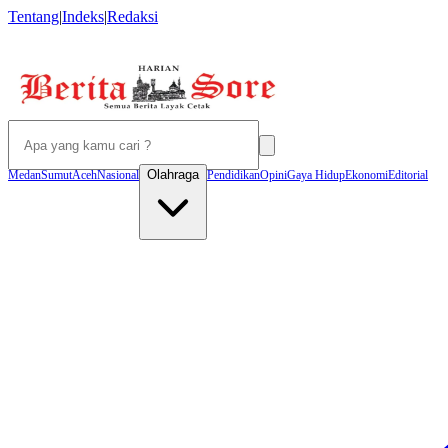
Tentang
|
Indeks
|
Redaksi
Olahraga
Medan
Sumut
Aceh
Nasional
Pendidikan
Opini
Gaya Hidup
Ekonomi
Editorial