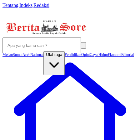
Tentang
|
Indeks
|
Redaksi
Olahraga
Medan
Sumut
Aceh
Nasional
Pendidikan
Opini
Gaya Hidup
Ekonomi
Editorial