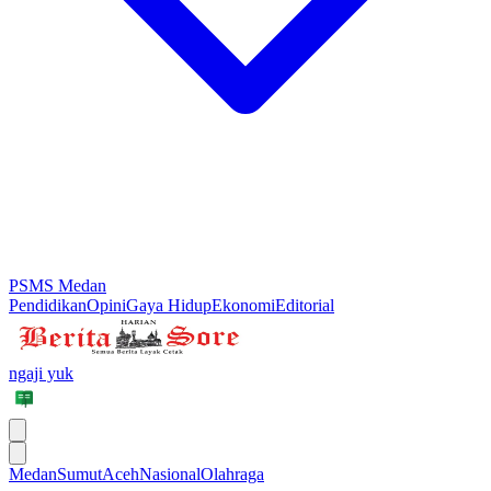
PSMS Medan
Pendidikan
Opini
Gaya Hidup
Ekonomi
Editorial
ngaji yuk
Medan
Sumut
Aceh
Nasional
Olahraga