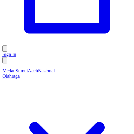
Sign In
Medan
Sumut
Aceh
Nasional
Olahraga