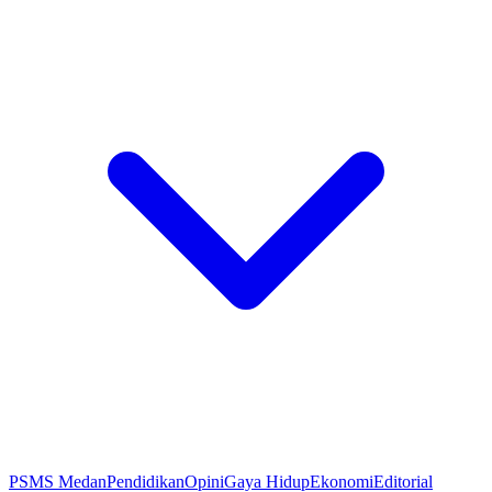
PSMS Medan
Pendidikan
Opini
Gaya Hidup
Ekonomi
Editorial