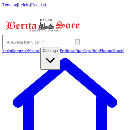
Tentang
|
Indeks
|
Redaksi
Olahraga
Medan
Sumut
Aceh
Nasional
Pendidikan
Opini
Gaya Hidup
Ekonomi
Editorial