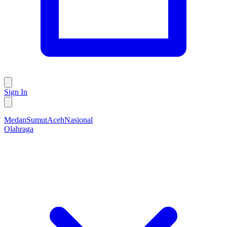
Sign In
Medan
Sumut
Aceh
Nasional
Olahraga