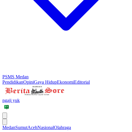
PSMS Medan
Pendidikan
Opini
Gaya Hidup
Ekonomi
Editorial
ngaji yuk
Medan
Sumut
Aceh
Nasional
Olahraga