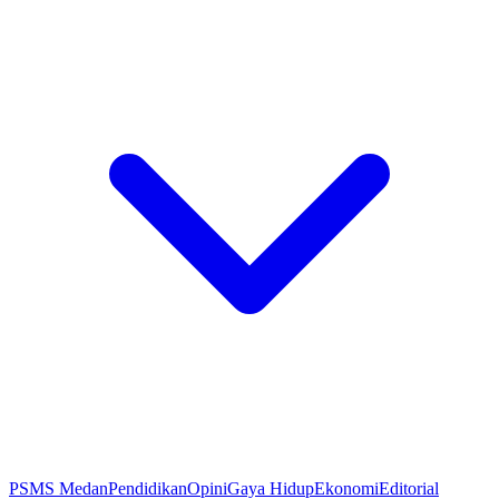
PSMS Medan
Pendidikan
Opini
Gaya Hidup
Ekonomi
Editorial