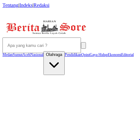
Tentang
|
Indeks
|
Redaksi
Olahraga
Medan
Sumut
Aceh
Nasional
Pendidikan
Opini
Gaya Hidup
Ekonomi
Editorial