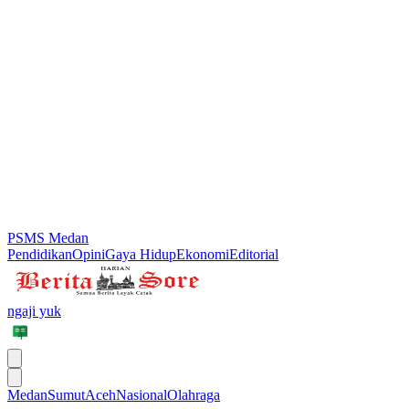
PSMS Medan
Pendidikan
Opini
Gaya Hidup
Ekonomi
Editorial
ngaji yuk
Medan
Sumut
Aceh
Nasional
Olahraga