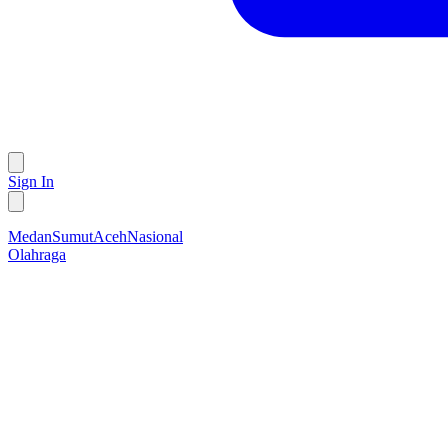
Sign In
Medan
Sumut
Aceh
Nasional
Olahraga