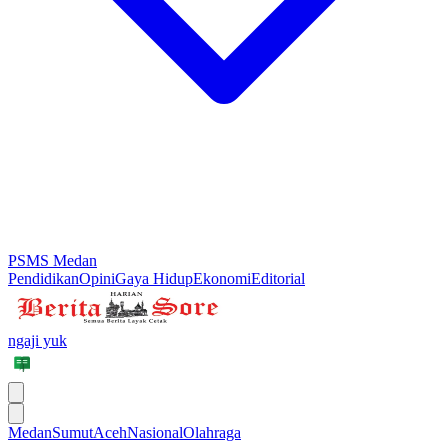
PSMS Medan
Pendidikan
Opini
Gaya Hidup
Ekonomi
Editorial
ngaji yuk
Medan
Sumut
Aceh
Nasional
Olahraga