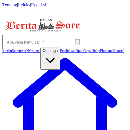
Tentang
|
Indeks
|
Redaksi
Olahraga
Medan
Sumut
Aceh
Nasional
Pendidikan
Opini
Gaya Hidup
Ekonomi
Editorial