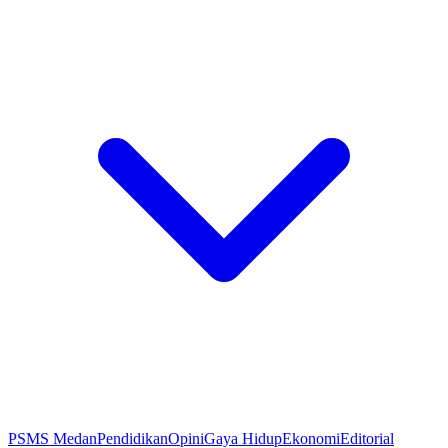
PSMS Medan
Pendidikan
Opini
Gaya Hidup
Ekonomi
Editorial