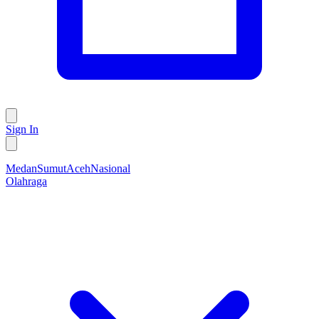
Sign In
Medan
Sumut
Aceh
Nasional
Olahraga