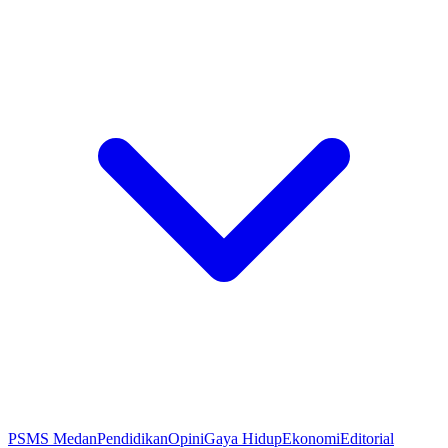
PSMS Medan
Pendidikan
Opini
Gaya Hidup
Ekonomi
Editorial