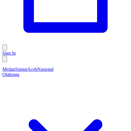
Sign In
Medan
Sumut
Aceh
Nasional
Olahraga