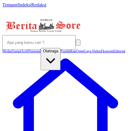
Tentang
|
Indeks
|
Redaksi
Olahraga
Medan
Sumut
Aceh
Nasional
Pendidikan
Opini
Gaya Hidup
Ekonomi
Editorial