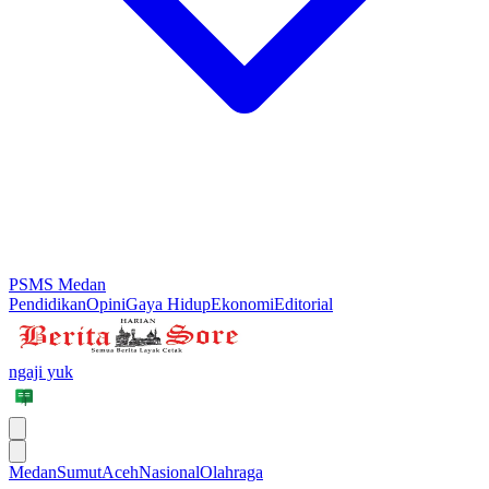
PSMS Medan
Pendidikan
Opini
Gaya Hidup
Ekonomi
Editorial
ngaji yuk
Medan
Sumut
Aceh
Nasional
Olahraga