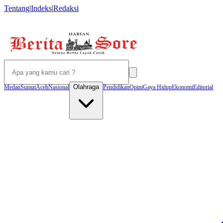
Tentang
|
Indeks
|
Redaksi
Olahraga
Medan
Sumut
Aceh
Nasional
Pendidikan
Opini
Gaya Hidup
Ekonomi
Editorial