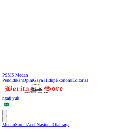
PSMS Medan
Pendidikan
Opini
Gaya Hidup
Ekonomi
Editorial
ngaji yuk
Medan
Sumut
Aceh
Nasional
Olahraga