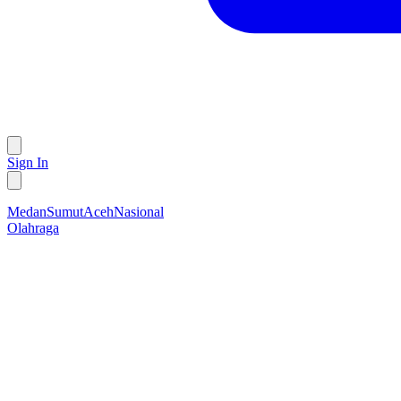
Sign In
Medan
Sumut
Aceh
Nasional
Olahraga