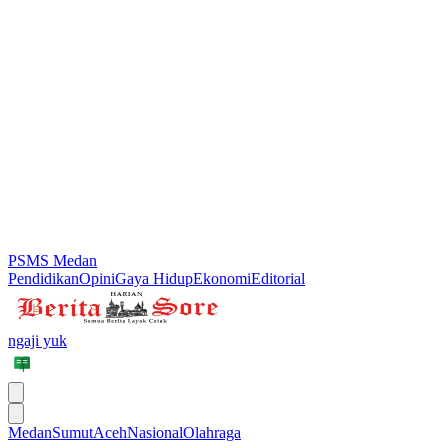
PSMS Medan
Pendidikan
Opini
Gaya Hidup
Ekonomi
Editorial
ngaji yuk
Medan
Sumut
Aceh
Nasional
Olahraga