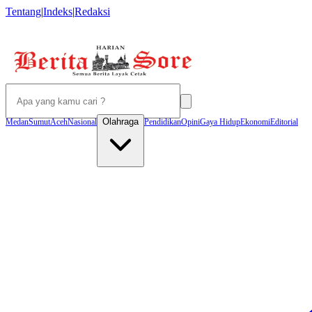
Tentang
|
Indeks
|
Redaksi
Olahraga
Medan
Sumut
Aceh
Nasional
Pendidikan
Opini
Gaya Hidup
Ekonomi
Editorial