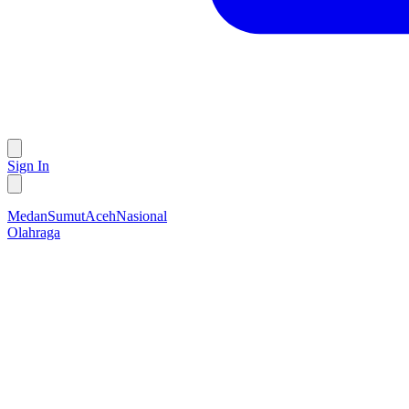
Sign In
Medan
Sumut
Aceh
Nasional
Olahraga