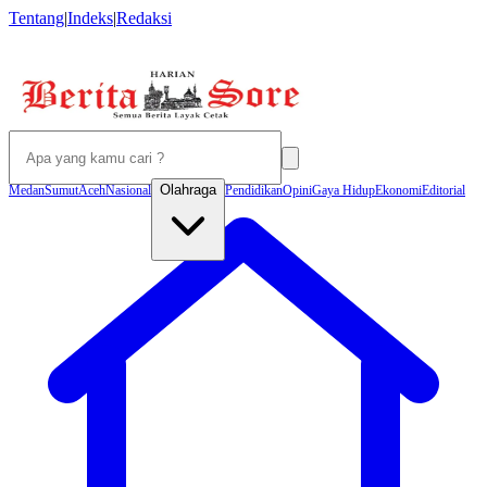
Tentang
|
Indeks
|
Redaksi
Olahraga
Medan
Sumut
Aceh
Nasional
Pendidikan
Opini
Gaya Hidup
Ekonomi
Editorial