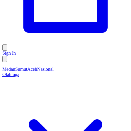
Sign In
Medan
Sumut
Aceh
Nasional
Olahraga