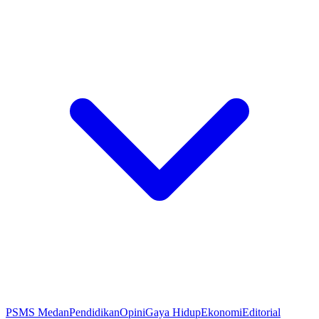
PSMS Medan
Pendidikan
Opini
Gaya Hidup
Ekonomi
Editorial