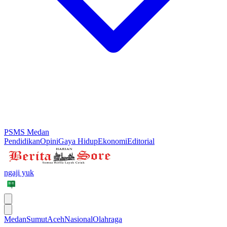
PSMS Medan
Pendidikan
Opini
Gaya Hidup
Ekonomi
Editorial
ngaji yuk
Medan
Sumut
Aceh
Nasional
Olahraga