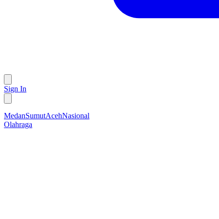
Sign In
Medan
Sumut
Aceh
Nasional
Olahraga