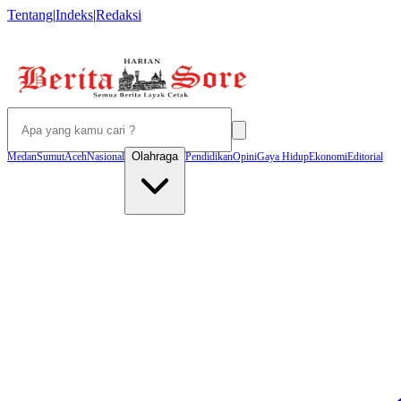
Tentang
|
Indeks
|
Redaksi
Olahraga
Medan
Sumut
Aceh
Nasional
Pendidikan
Opini
Gaya Hidup
Ekonomi
Editorial