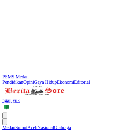
PSMS Medan
Pendidikan
Opini
Gaya Hidup
Ekonomi
Editorial
ngaji yuk
Medan
Sumut
Aceh
Nasional
Olahraga