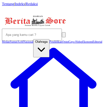
Tentang
|
Indeks
|
Redaksi
Olahraga
Medan
Sumut
Aceh
Nasional
Pendidikan
Opini
Gaya Hidup
Ekonomi
Editorial