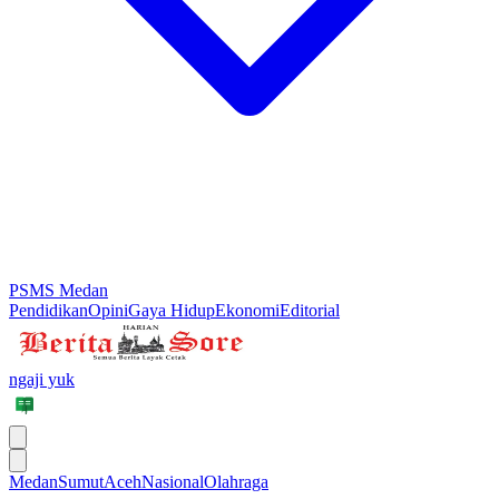
PSMS Medan
Pendidikan
Opini
Gaya Hidup
Ekonomi
Editorial
ngaji yuk
Medan
Sumut
Aceh
Nasional
Olahraga