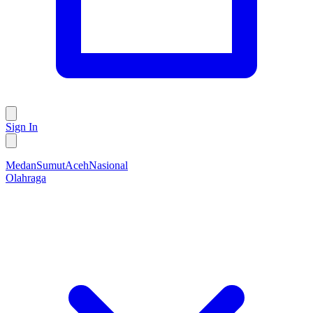
Sign In
Medan
Sumut
Aceh
Nasional
Olahraga