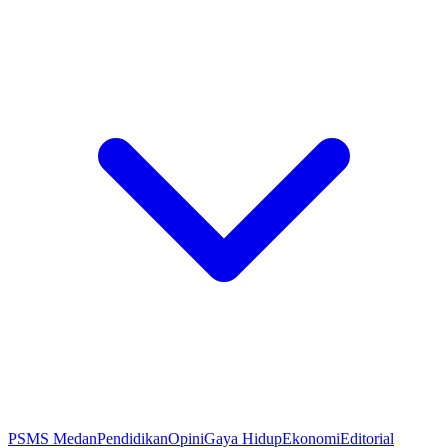
PSMS Medan
Pendidikan
Opini
Gaya Hidup
Ekonomi
Editorial