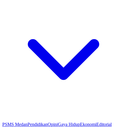
PSMS Medan
Pendidikan
Opini
Gaya Hidup
Ekonomi
Editorial