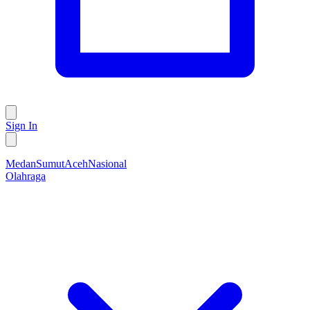
Sign In
Medan
Sumut
Aceh
Nasional
Olahraga