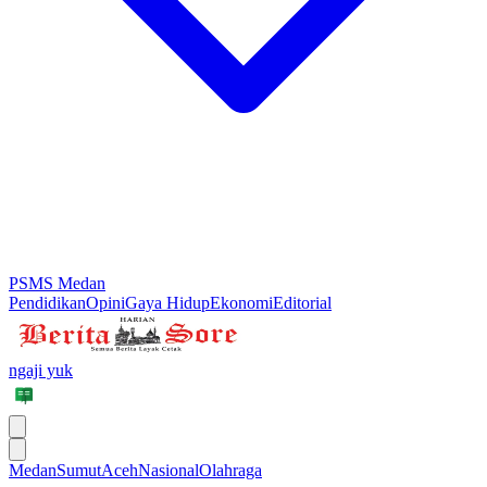
PSMS Medan
Pendidikan
Opini
Gaya Hidup
Ekonomi
Editorial
ngaji yuk
Medan
Sumut
Aceh
Nasional
Olahraga