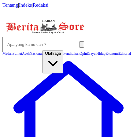
Tentang
|
Indeks
|
Redaksi
Olahraga
Medan
Sumut
Aceh
Nasional
Pendidikan
Opini
Gaya Hidup
Ekonomi
Editorial