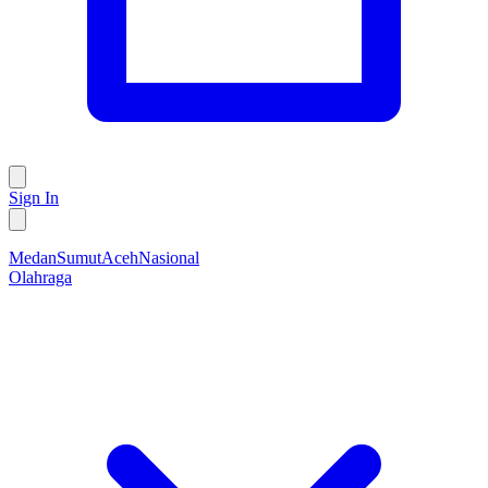
Sign In
Medan
Sumut
Aceh
Nasional
Olahraga