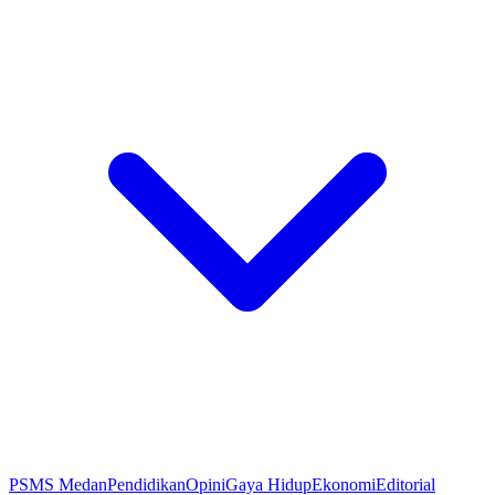
PSMS Medan
Pendidikan
Opini
Gaya Hidup
Ekonomi
Editorial