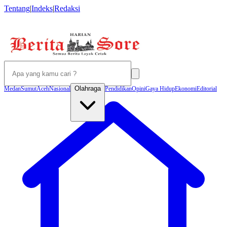
Tentang
|
Indeks
|
Redaksi
Olahraga
Medan
Sumut
Aceh
Nasional
Pendidikan
Opini
Gaya Hidup
Ekonomi
Editorial