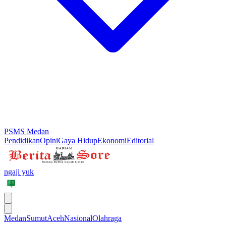
PSMS Medan
Pendidikan
Opini
Gaya Hidup
Ekonomi
Editorial
ngaji yuk
Medan
Sumut
Aceh
Nasional
Olahraga