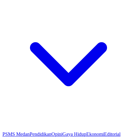
PSMS Medan
Pendidikan
Opini
Gaya Hidup
Ekonomi
Editorial