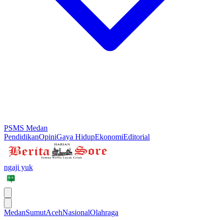
PSMS Medan
Pendidikan
Opini
Gaya Hidup
Ekonomi
Editorial
ngaji yuk
Medan
Sumut
Aceh
Nasional
Olahraga