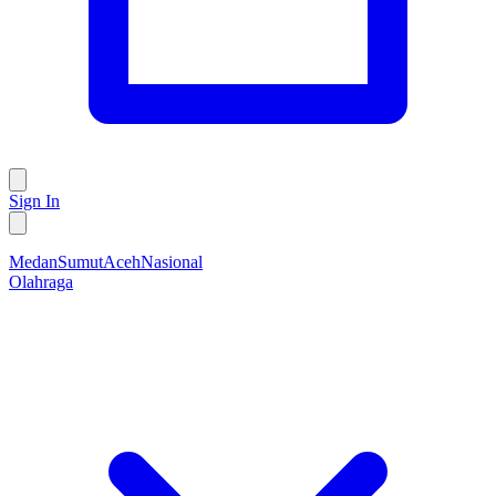
Sign In
Medan
Sumut
Aceh
Nasional
Olahraga