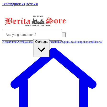
Tentang
|
Indeks
|
Redaksi
Olahraga
Medan
Sumut
Aceh
Nasional
Pendidikan
Opini
Gaya Hidup
Ekonomi
Editorial