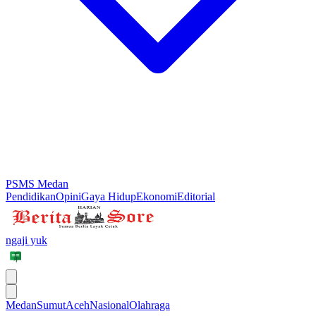
PSMS Medan
Pendidikan
Opini
Gaya Hidup
Ekonomi
Editorial
ngaji yuk
Medan
Sumut
Aceh
Nasional
Olahraga