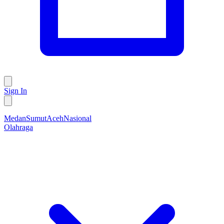
Sign In
Medan
Sumut
Aceh
Nasional
Olahraga