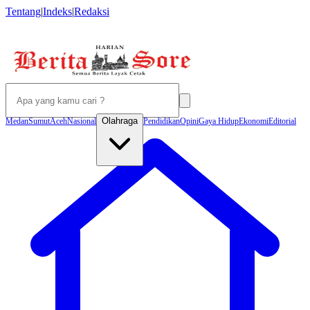
Tentang
|
Indeks
|
Redaksi
Olahraga
Medan
Sumut
Aceh
Nasional
Pendidikan
Opini
Gaya Hidup
Ekonomi
Editorial