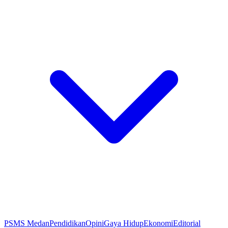
PSMS Medan
Pendidikan
Opini
Gaya Hidup
Ekonomi
Editorial