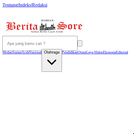
Tentang
|
Indeks
|
Redaksi
Olahraga
Medan
Sumut
Aceh
Nasional
Pendidikan
Opini
Gaya Hidup
Ekonomi
Editorial