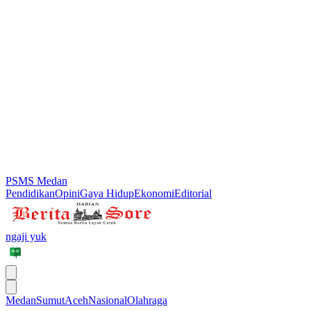
PSMS Medan
Pendidikan
Opini
Gaya Hidup
Ekonomi
Editorial
ngaji yuk
Medan
Sumut
Aceh
Nasional
Olahraga