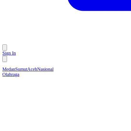
Sign In
Medan
Sumut
Aceh
Nasional
Olahraga