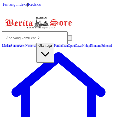
Tentang
|
Indeks
|
Redaksi
Olahraga
Medan
Sumut
Aceh
Nasional
Pendidikan
Opini
Gaya Hidup
Ekonomi
Editorial