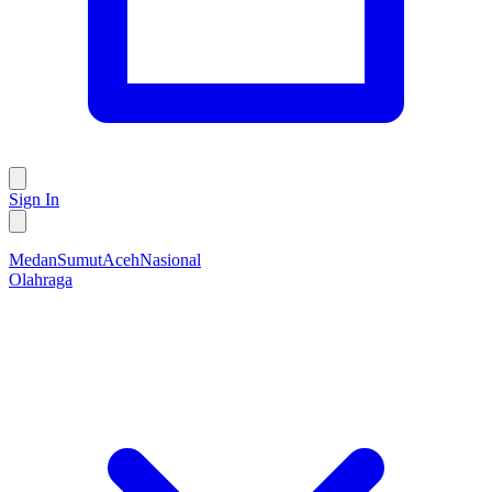
Sign In
Medan
Sumut
Aceh
Nasional
Olahraga