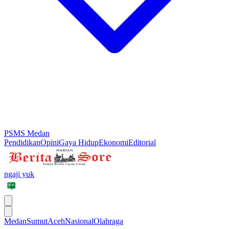
PSMS Medan
Pendidikan
Opini
Gaya Hidup
Ekonomi
Editorial
ngaji yuk
Medan
Sumut
Aceh
Nasional
Olahraga