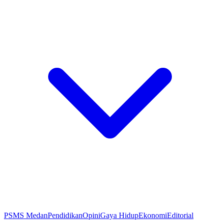
PSMS Medan
Pendidikan
Opini
Gaya Hidup
Ekonomi
Editorial