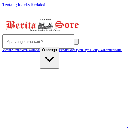
Tentang
|
Indeks
|
Redaksi
Olahraga
Medan
Sumut
Aceh
Nasional
Pendidikan
Opini
Gaya Hidup
Ekonomi
Editorial