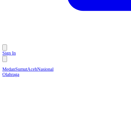
Sign In
Medan
Sumut
Aceh
Nasional
Olahraga