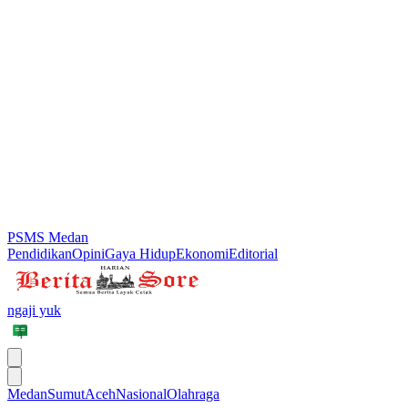
PSMS Medan
Pendidikan
Opini
Gaya Hidup
Ekonomi
Editorial
ngaji yuk
Medan
Sumut
Aceh
Nasional
Olahraga