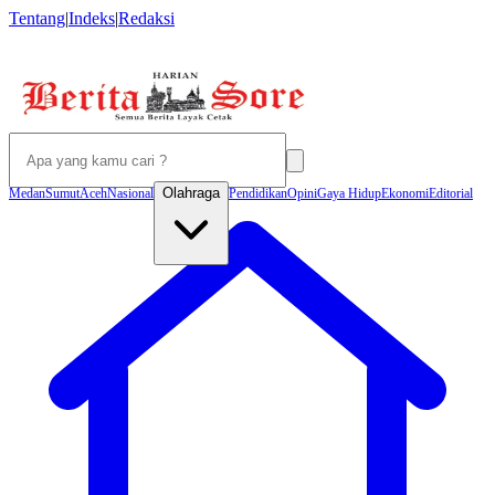
Tentang
|
Indeks
|
Redaksi
Olahraga
Medan
Sumut
Aceh
Nasional
Pendidikan
Opini
Gaya Hidup
Ekonomi
Editorial