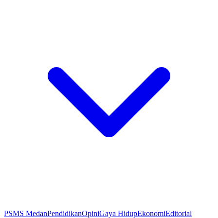
PSMS Medan
Pendidikan
Opini
Gaya Hidup
Ekonomi
Editorial