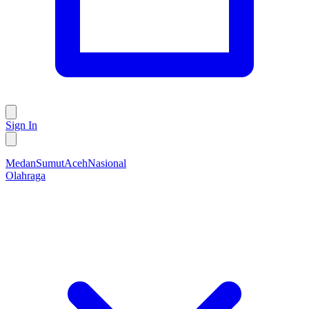
Sign In
Medan
Sumut
Aceh
Nasional
Olahraga