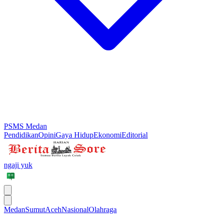
PSMS Medan
Pendidikan
Opini
Gaya Hidup
Ekonomi
Editorial
ngaji yuk
Medan
Sumut
Aceh
Nasional
Olahraga